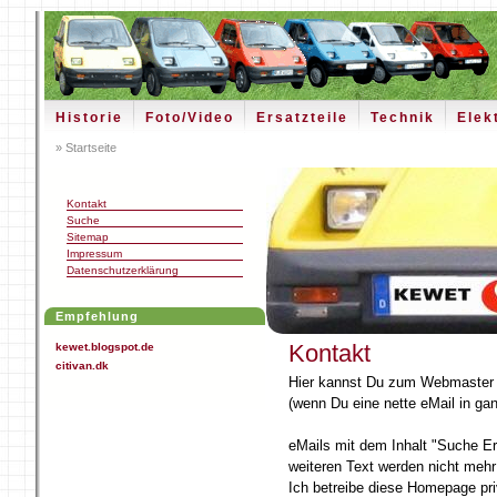
Historie
Foto/Video
Ersatzteile
Technik
Elek
» Startseite
Kontakt
Suche
Sitemap
Impressum
Datenschutzerklärung
Empfehlung
Kontakt
kewet.blogspot.de
citivan.dk
Hier kannst Du zum Webmaster 
(wenn Du eine nette eMail in ga
eMails mit dem Inhalt "Suche E
weiteren Text werden nicht mehr
Ich betreibe diese Homepage pri